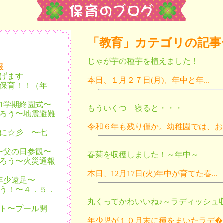
「教育」カテゴリの記事
じゃが芋の種芋を植えました！
報
げます
本日、１月２７日(月)、年中と年...
保育！！（年
1学期終園式〜
もういくつ 寝ると・・・
ろう〜地震避難
令和６年も残り僅か。幼稚園では、お正.
に☆彡 〜七
〜父の日参観〜
春菊を収穫しました！～年中～
ろう〜火災通報
本日、12月17日(火)年中が育てた春...
年少遠足〜
う！〜４．５．
丸くってかわいいね♪～ラディッシュ
ト〜プール開
年少児が１０月末に種をまいたラデ�..