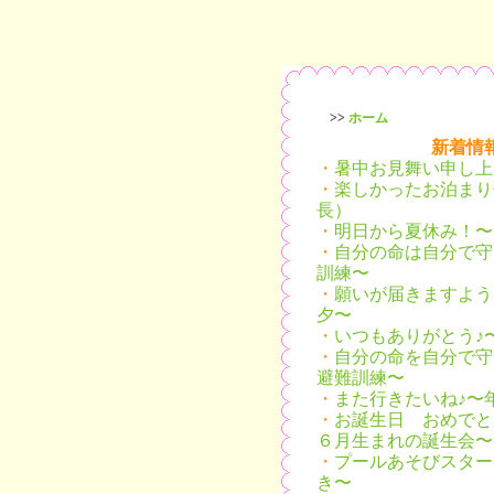
>>
ホーム
新着情
・
暑中お見舞い申し上
・
楽しかったお泊まり
長）
・
明日から夏休み！〜
・
自分の命は自分で守
訓練〜
・
願いが届きますよう
夕〜
・
いつもありがとう♪
・
自分の命を自分で守
避難訓練〜
・
また行きたいね♪〜
・
お誕生日 おめでと
６月生まれの誕生会〜
・
プールあそびスター
き〜