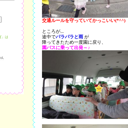
交通ルールを守っていてかっこいい(*^^)
ところが...
途中で
パラパラと雨
が
ば」は
降ってきたため一度園に戻り、
園バスに乗って出発～♪