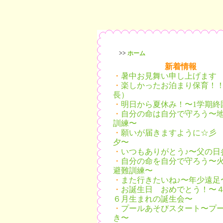
>>
ホーム
新着情報
・
暑中お見舞い申し上げます
・
楽しかったお泊まり保育！
長）
・
明日から夏休み！〜1学期終
・
自分の命は自分で守ろう〜
訓練〜
・
願いが届きますように☆彡
夕〜
・
いつもありがとう♪〜父の日
・
自分の命を自分で守ろう〜
避難訓練〜
・
また行きたいね♪〜年少遠足
・
お誕生日 おめでとう！〜
６月生まれの誕生会〜
・
プールあそびスタート〜プ
き〜