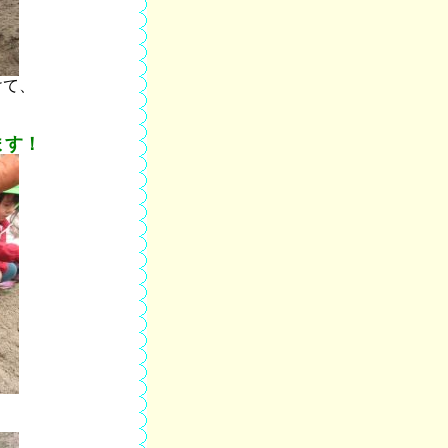
けて、
ます！