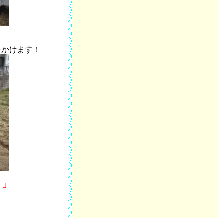
をかけます！
！」
、