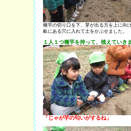
種芋の切り口を下、芽が出る方を上に向
畝にある穴に入れて土をかぶせました。
１人１つ種芋を持って、植えていき
「じゃが芋の匂いがするね」