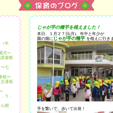
じゃが芋の種芋を植えました！
本日、１月２７日(月)、年中と年少が
じゃが芋の種芋
園の畑に
を植えに行き
！（年
園式〜
地震避難
 〜七
参観〜
火災通報
〜
４．５．
ール開
手を繋いで、歩いて出発！